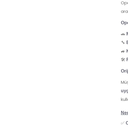
Ope
ara
Ope
🚗
🔧
🚙
🛠
Ori
Müş
uyg
kul
Ne
✅
O