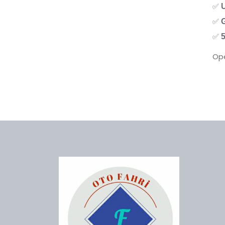
✅
U
✅
G
✅
5
Ope