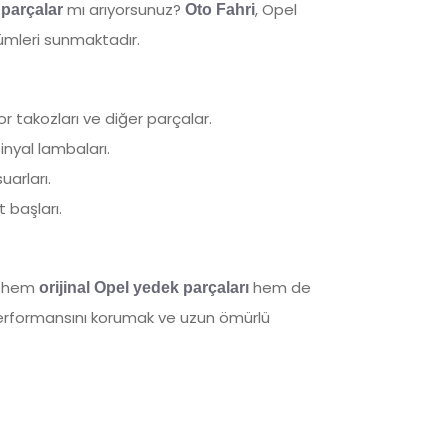
mı arıyorsunuz?
, Opel
 parçalar
Oto Fahri
zümleri sunmaktadır.
tor takozları ve diğer parçalar.
inyal lambaları.
arları.
t başları.
in hem
hem de
orijinal Opel yedek parçaları
performansını korumak ve uzun ömürlü