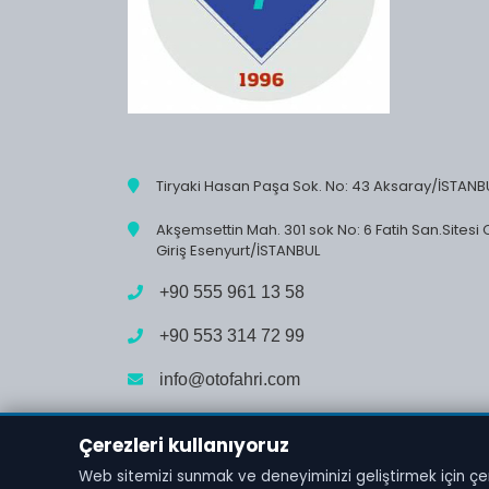
Tiryaki Hasan Paşa Sok. No: 43 Aksaray/İSTANB
Akşemsettin Mah. 301 sok No: 6 Fatih San.Sitesi 
Giriş Esenyurt/İSTANBUL
+90 555 961 13 58
+90 553 314 72 99
info@otofahri.com
Çerezleri kullanıyoruz
Web sitemizi sunmak ve deneyiminizi geliştirmek için çer