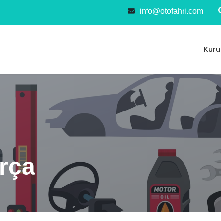
info@otofahri.com
Kuru
rça