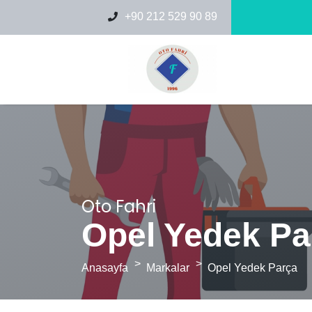
+90 212 529 90 89
Oto Fahri
Opel Yedek Pa
Anasayfa
Markalar
Opel Yedek Parça