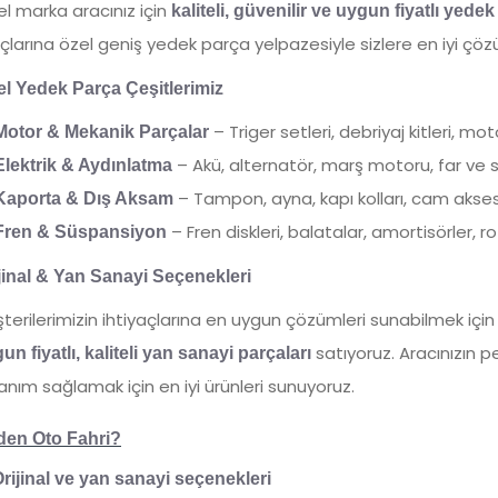
l marka aracınız için
kaliteli, güvenilir ve uygun fiyatlı yedek
çlarına özel geniş yedek parça yelpazesiyle sizlere en iyi çö
l Yedek Parça Çeşitlerimiz
– Triger setleri, debriyaj kitleri, mo
Motor & Mekanik Parçalar
– Akü, alternatör, marş motoru, far ve s
Elektrik & Aydınlatma
– Tampon, ayna, kapı kolları, cam aksesu
Kaporta & Dış Aksam
– Fren diskleri, balatalar, amortisörler, ro
Fren & Süspansiyon
jinal & Yan Sanayi Seçenekleri
terilerimizin ihtiyaçlarına en uygun çözümleri sunabilmek iç
satıyoruz. Aracınızın 
un fiyatlı, kaliteli yan sanayi parçaları
lanım sağlamak için en iyi ürünleri sunuyoruz.
den Oto Fahri?
rijinal ve yan sanayi seçenekleri