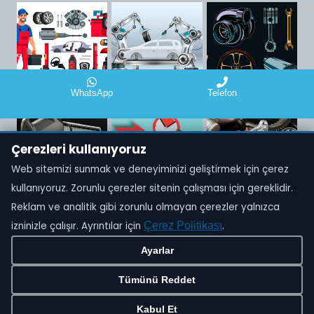
WhatsApp
Telefon
Çerezleri kullanıyoruz
Web sitemizi sunmak ve deneyiminizi geliştirmek için çerez
kullanıyoruz. Zorunlu çerezler sitenin çalışması için gereklidir.
Reklam ve analitik gibi zorunlu olmayan çerezler yalnızca
izninizle çalışır. Ayrıntılar için
Çerez Politikası
.
Tüm hakları saklıdır. Oto Fahri © ALORA BİLİŞİM -
Ayarlar
AloraNET
Tümünü Reddet
Kabul Et