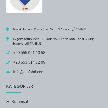
Tiryaki Hasan Paşa Sok. No: 43 Aksaray/İSTANBUL
Akşemsettin Mah. 301 sok No: 6 Fatih San.Sitesi C Giriş
Esenyurt/İSTANBUL
+90 555 961 13 58
+90 553 314 72 99
info@otofahri.com
KATEGORILER
Kurumsal